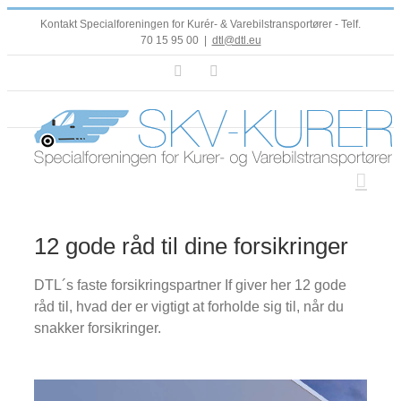
Skip
Kontakt Specialforeningen for Kurér- & Varebilstransportører - Telf.
to
70 15 95 00
|
dtl@dtl.eu
content
Facebook
LinkedIn
12 gode råd til dine forsikringer
DTL´s faste forsikringspartner If giver her 12 gode
råd til, hvad der er vigtigt at forholde sig til, når du
snakker forsikringer.