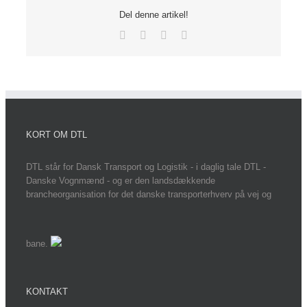
Del denne artikel!
Facebook
X
LinkedIn
E-
mail
KORT OM DTL
DTL står for Dansk Transport og Logistik - i daglig tale DTL -
Danske Vognmænd - og er den landsdækkende
brancheorganisation for det danske transporterhverv på vej og
bane.
KONTAKT