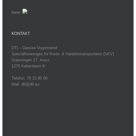
bane.
KONTAKT
DTL - Danske Vognmænd
Specialforeningen for Kurér- & Varebilstransportører (SKV)
Grønningen 17, mezz
1270 København K
Telefon: 70 15 95 00
Mail: dtl@dtl.eu