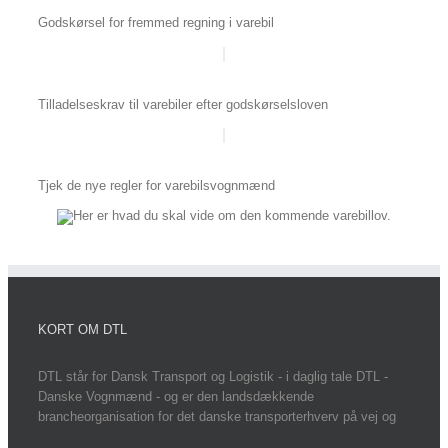
Godskørsel for fremmed regning i varebil
Tilladelseskrav til varebiler efter godskørselsloven
Tjek de nye regler for varebilsvognmænd
KORT OM DTL
DTL står for Dansk Transport og Logistik - i daglig tale DTL -
Danske Vognmænd - og er den landsdækkende
brancheorganisation for det danske transporterhverv på vej og