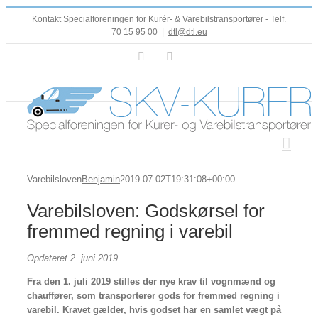
Skip
Kontakt Specialforeningen for Kurér- & Varebilstransportører - Telf.
to
70 15 95 00
|
dtl@dtl.eu
content
Facebook
LinkedIn
Varebilsloven
Benjamin
2019-07-02T19:31:08+00:00
Varebilsloven: Godskørsel for
fremmed regning i varebil
Opdateret 2. juni 2019
Fra den 1. juli 2019 stilles der nye krav til vognmænd og
chauffører, som transporterer gods for fremmed regning i
varebil. Kravet gælder, hvis godset har en samlet vægt på