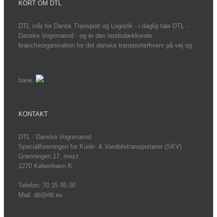
KORT OM DTL
DTL står for Dansk Transport og Logistik - i daglig tale DTL -
Danske Vognmænd - og er den landsdækkende
brancheorganisation for det danske transporterhverv på vej og
bane.
KONTAKT
DTL - Danske Vognmænd
Specialforeningen for Kurér- & Varebilstransportører (SKV)
Grønningen 17, mezz
1270 København K
Telefon: 70 15 95 00
Mail: dtl@dtl.eu