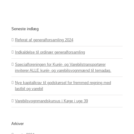
Seneste indlæg
Referat af generalforsamling 2024
Indkaldelse til ordinær generalforsamling
Specialforeningen for Kurér- og Varebilstransportører
inviterer ALLE kurér- og varebilsvognmænd til temadag.
Nye kapitalkrav til godskørsel for fremmed regning med
lastbil og varebil
Varebilsvognmandskursus i Køge i uge 39
Arkiver