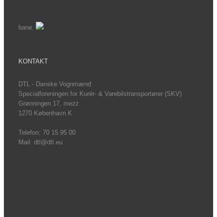
bane.
KONTAKT
DTL - Danske Vognmænd
Specialforeningen for Kurér- & Varebilstransportører (SKV)
Grønningen 17, mezz
1270 København K
Telefon: 70 15 95 00
Mail: dtl@dtl.eu