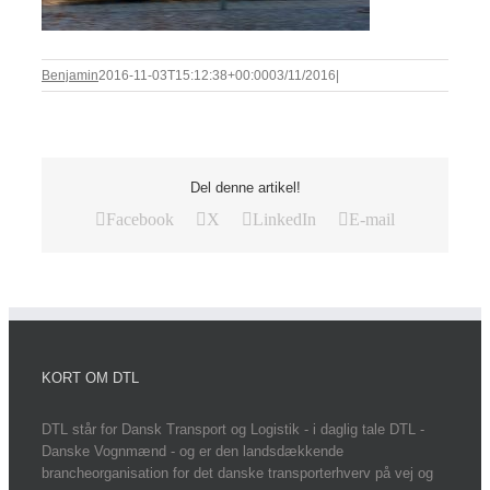
Benjamin
2016-11-03T15:12:38+00:00
03/11/2016
|
Del denne artikel!
Facebook
X
LinkedIn
E-mail
KORT OM DTL
DTL står for Dansk Transport og Logistik - i daglig tale DTL -
Danske Vognmænd - og er den landsdækkende
brancheorganisation for det danske transporterhverv på vej og