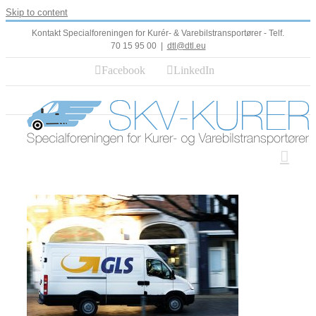
Skip to content
Kontakt Specialforeningen for Kurér- & Varebilstransportører - Telf.
70 15 95 00
|
dtl@dtl.eu
Facebook
LinkedIn