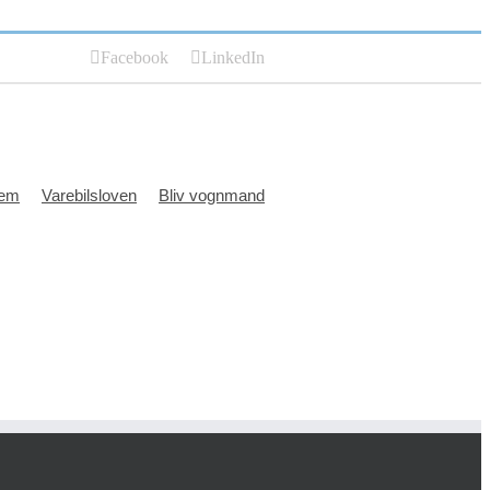
Facebook
LinkedIn
lem
Varebilsloven
Bliv vognmand