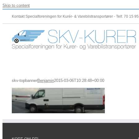
Skip to content
Kontakt Specialforeningen for Kurér- & Varebilstransportører - Telf. 70 15 9
skv-topbanner
Benjamin
2015-03-06T10:28:48+00:00