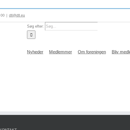
5 00
|
dtl@dtl.eu
Søg efter:
Nyheder
Medlemmer
Om foreningen
Bliv med