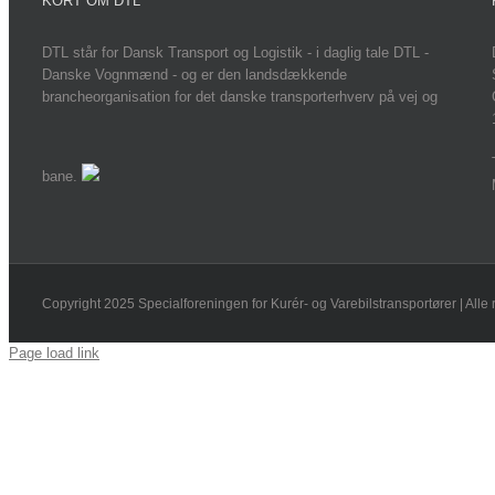
KORT OM DTL
DTL står for Dansk Transport og Logistik - i daglig tale DTL -
Danske Vognmænd - og er den landsdækkende
brancheorganisation for det danske transporterhverv på vej og
bane.
Copyright 2025 Specialforeningen for Kurér- og Varebilstransportører | Alle 
Page load link