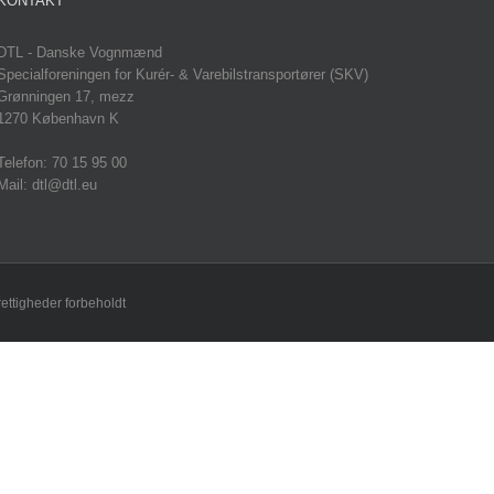
KONTAKT
DTL - Danske Vognmænd
Specialforeningen for Kurér- & Varebilstransportører (SKV)
Grønningen 17, mezz
1270 København K
Telefon: 70 15 95 00
Mail: dtl@dtl.eu
rettigheder forbeholdt