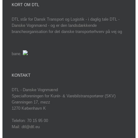
KORT OM DTL
DTL står for Dansk Transport og Logistik - i daglig tale DTL -
Danske Vognmænd - og er den landsdækkende
brancheorganisation for det danske transporterhverv på vej og
bane.
KONTAKT
DTL - Danske Vognmænd
Specialforeningen for Kurér- & Varebilstransportører (SKV)
Grønningen 17, mezz
1270 København K
Telefon: 70 15 95 00
Mail: dtl@dtl.eu