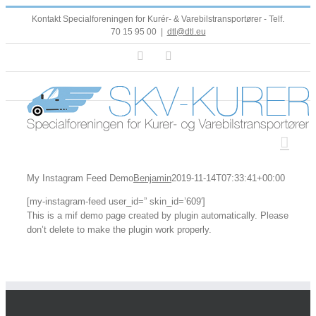
Skip
Kontakt Specialforeningen for Kurér- & Varebilstransportører - Telf.
to
70 15 95 00
|
dtl@dtl.eu
content
Facebook
LinkedIn
My Instagram Feed Demo
Benjamin
2019-11-14T07:33:41+00:00
[my-instagram-feed user_id=” skin_id=’609′]
This is a mif demo page created by plugin automatically. Please
don’t delete to make the plugin work properly.