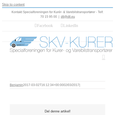
Skip to content
Kontakt Specialforeningen for Kurér- & Varebilstransportører - Telf.
70 15 95 00
|
dtl@dtl.eu
Facebook
LinkedIn
Benjamin
2017-03-02T16:12:34+00:00
02/03/2017
|
Del denne artikel!