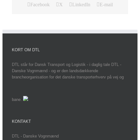
Facebook
X
LinkedIn
E-mail
KORT OM DTL
DTL står for Dansk Transport og Logistik - i daglig tale DTL -
Danske Vognmænd - og er den landsdækkende
brancheorganisation for det danske transporterhverv på vej og
bane.
KONTAKT
DTL - Danske Vognmænd