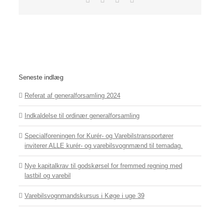
mail
Seneste indlæg
Referat af generalforsamling 2024
Indkaldelse til ordinær generalforsamling
Specialforeningen for Kurér- og Varebilstransportører
inviterer ALLE kurér- og varebilsvognmænd til temadag.
Nye kapitalkrav til godskørsel for fremmed regning med
lastbil og varebil
Varebilsvognmandskursus i Køge i uge 39