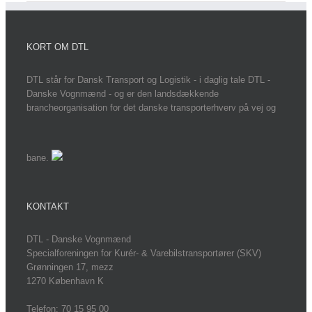
KORT OM DTL
DTL står for Dansk Transport og Logistik - i daglig tale DTL -
Danske Vognmænd - og er den landsdækkende
brancheorganisation for det danske transporterhverv på vej og
bane.
KONTAKT
DTL - Danske Vognmænd
Specialforeningen for Kurér- & Varebilstransportører (SKV)
Grønningen 17, mezz
1270 København K
Telefon: 70 15 95 00