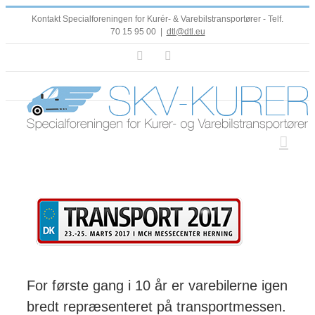
Skip
Kontakt Specialforeningen for Kurér- & Varebilstransportører - Telf.
to
70 15 95 00
|
dtl@dtl.eu
content
Facebook
LinkedIn
For første gang i 10 år er varebilerne igen
bredt repræsenteret på transportmessen.