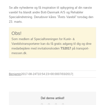
Se alle nyhederne og få inspiration til opbygning af din næste
varebil fra blandt andre Bott-Danmark A/S og Rehabiler
Specialindretning. Derudover kåres ”Årets Varebil” torsdag den
23. marts.
Obs!
Som medlem af Specialforeningen for Kurér- &
Varebilstransportører kan du få gratis adgang til dig og dine
medarbejdere med invitationskoden
TS2017
på transport-
messen.dk.
Benjamin
2017-08-24T10:54:23+00:00
07/03/2017
|
Del denne artikel!
Facebook
X
LinkedIn
E-