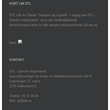
KORT OM DTL
DTL står for Dansk Transport og Logistik - i daglig tale DTL -
Danske Vognmænd - og er den landsdækkende
brancheorganisation for det danske transporterhverv på vej og
bane.
KONTAKT
DTL - Danske Vognmænd
Specialforeningen for Kurér- & Varebilstransportører (SKV)
Grønningen 17, mezz
1270 København K
Telefon: 70 15 95 00
Mail: dtl@dtl.eu