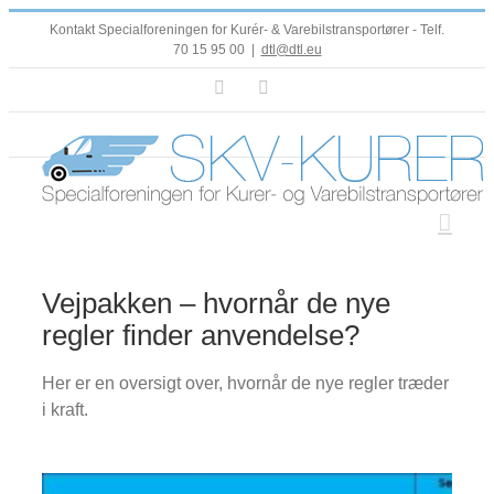
Skip
Kontakt Specialforeningen for Kurér- & Varebilstransportører - Telf.
to
70 15 95 00
|
dtl@dtl.eu
content
Facebook
LinkedIn
Vejpakken – hvornår de nye
regler finder anvendelse?
Her er en oversigt over, hvornår de nye regler træder
i kraft.