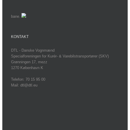
bane.
KONTAKT
DTL - Danske Vognmænd
Specialforeningen for Kurér- & Varebilstransportører (SKV)
Grønningen 17, mezz
1270 København K
Telefon: 70 15 95 00
Mail: dtl@dtl.eu