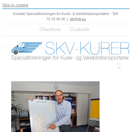
Skip to content
Kontakt Specialforeningen for Kurér- & Varebilstransportører - Telf.
70 15 95 00
|
dtl@dtl.eu
Facebook
LinkedIn