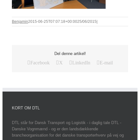
Benjamin
2015-06-25T07:07:18+00:00
25/06/2015
|
Del denne artikel!
Facebook
X
LinkedIn
E-mail
KORT OM DTL
DTL står for Dansk Transport og Logistik - i daglig tale DTL -
Danske Vognmænd - og er den landsdækkende
brancheorganisation for det danske transporterhverv på vej og