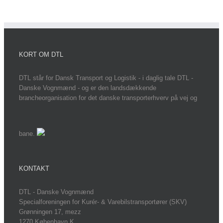
KORT OM DTL
DTL står for Dansk Transport og Logistik - i daglig tale DTL -
Danske Vognmænd - og er den landsdækkende
brancheorganisation for det danske transporterhverv på vej og
bane.
KONTAKT
DTL - Danske Vognmænd
Specialforeningen for Kurér- & Varebilstransportører (SKV)
Grønningen 17, mezz
1270 København K