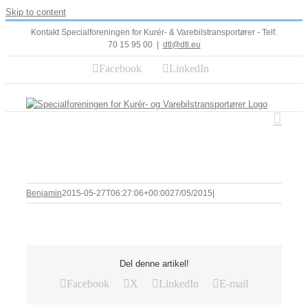
Skip to content
Kontakt Specialforeningen for Kurér- & Varebilstransportører - Telf.
70 15 95 00
|
dtl@dtl.eu
Facebook
LinkedIn
Benjamin
2015-05-27T06:27:06+00:00
27/05/2015
|
Del denne artikel!
Facebook
X
LinkedIn
E-mail